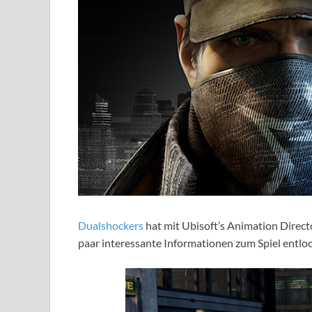
Dualshockers
hat mit Ubisoft’s Animation Direc
paar interessante Informationen zum Spiel entlock