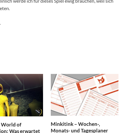
lich werde ich für dieses Spiel ewig brauchen, weil sich
eten.
.
Minkitink – Wochen-,
World of
Monats- und Tagesplaner
ion: Was erwartet