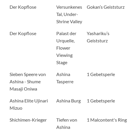
Der Kopflose
Versunkenes
Gokan’s Geiststurz
Tal, Under-
Shrine Valley
Der Kopflose
Palast der
Yashariku’s
Urquelle,
Geiststurz
Flower
Viewing
Stage
Sieben Speere von
Ashina
1 Gebetsperle
Ashina - Shume
Tasperre
Masaji Oniwa
Ashina Elite Ujinari
Ashina Burg
1 Gebetsperle
Mizuo
Shichimen-Krieger
Tiefen von
1 Malcontent's Ring
Ashina