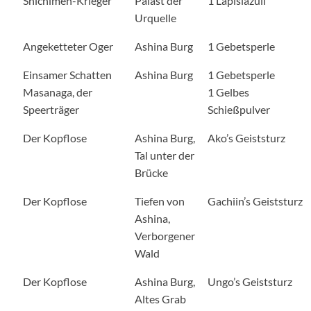
Shichimen-Krieger
Palast der
1 Lapislazuli
Urquelle
Angeketteter Oger
Ashina Burg
1 Gebetsperle
Einsamer Schatten
Ashina Burg
1 Gebetsperle
Masanaga, der
1 Gelbes
Speerträger
Schießpulver
Der Kopflose
Ashina Burg,
Ako’s Geiststurz
Tal unter der
Brücke
Der Kopflose
Tiefen von
Gachiin’s Geiststurz
Ashina,
Verborgener
Wald
Der Kopflose
Ashina Burg,
Ungo’s Geiststurz
Altes Grab