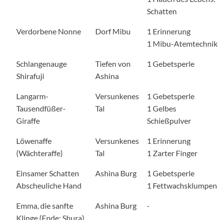
Schatten
Verdorbene Nonne
Dorf Mibu
1 Erinnerung
1 Mibu-Atemtechnik
Schlangenauge
Tiefen von
1 Gebetsperle
Shirafuji
Ashina
Langarm-
Versunkenes
1 Gebetsperle
Tausendfüßer-
Tal
1 Gelbes
Giraffe
Schießpulver
Löwenaffe
Versunkenes
1 Erinnerung
(Wächteraffe)
Tal
1 Zarter Finger
Einsamer Schatten
Ashina Burg
1 Gebetsperle
Abscheuliche Hand
1 Fettwachsklumpen
Emma, die sanfte
Ashina Burg
-
Klinge (Ende: Shura)