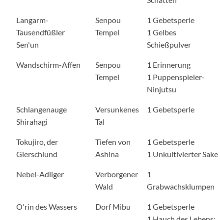
Langarm-
Senpou
1 Gebetsperle
Tausendfüßler
Tempel
1 Gelbes
Sen'un
Schießpulver
Wandschirm-Affen
Senpou
1 Erinnerung
Tempel
1 Puppenspieler-
Ninjutsu
Schlangenauge
Versunkenes
1 Gebetsperle
Shirahagi
Tal
Tokujiro, der
Tiefen von
1 Gebetsperle
Gierschlund
Ashina
1 Unkultivierter Sake
Nebel-Adliger
Verborgener
1
Wald
Grabwachsklumpen
O'rin des Wassers
Dorf Mibu
1 Gebetsperle
1 Hauch des Lebens: