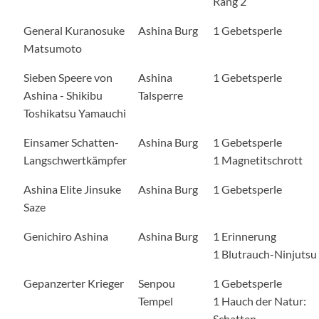
Rang 2
General Kuranosuke
Ashina Burg
1 Gebetsperle
Matsumoto
Sieben Speere von
Ashina
1 Gebetsperle
Ashina - Shikibu
Talsperre
Toshikatsu Yamauchi
Einsamer Schatten-
Ashina Burg
1 Gebetsperle
Langschwertkämpfer
1 Magnetitschrott
Ashina Elite Jinsuke
Ashina Burg
1 Gebetsperle
Saze
Genichiro Ashina
Ashina Burg
1 Erinnerung
1 Blutrauch-Ninjutsu
Gepanzerter Krieger
Senpou
1 Gebetsperle
Tempel
1 Hauch der Natur:
Schatten