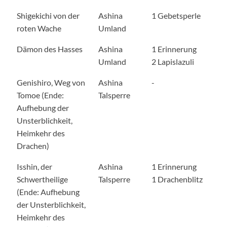
Shigekichi von der
Ashina
1 Gebetsperle
roten Wache
Umland
Dämon des Hasses
Ashina
1 Erinnerung
Umland
2 Lapislazuli
Genishiro, Weg von
Ashina
-
Tomoe (Ende:
Talsperre
Aufhebung der
Unsterblichkeit,
Heimkehr des
Drachen)
Isshin, der
Ashina
1 Erinnerung
Schwertheilige
Talsperre
1 Drachenblitz
(Ende: Aufhebung
der Unsterblichkeit,
Heimkehr des