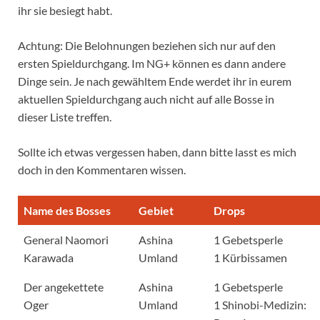
ihr sie besiegt habt.
Achtung: Die Belohnungen beziehen sich nur auf den
ersten Spieldurchgang. Im NG+ können es dann andere
Dinge sein. Je nach gewähltem Ende werdet ihr in eurem
aktuellen Spieldurchgang auch nicht auf alle Bosse in
dieser Liste treffen.
Sollte ich etwas vergessen haben, dann bitte lasst es mich
doch in den Kommentaren wissen.
Name des Bosses
Gebiet
Drops
General Naomori
Ashina
1 Gebetsperle
Karawada
Umland
1 Kürbissamen
Der angekettete
Ashina
1 Gebetsperle
Oger
Umland
1 Shinobi-Medizin: