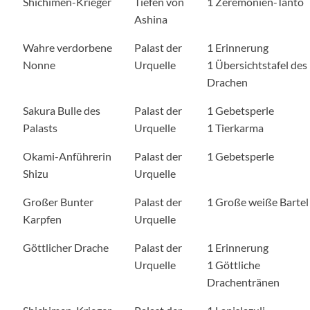
Shichimen-Krieger
Tiefen von
1 Zeremonien-Tanto
Ashina
Wahre verdorbene
Palast der
1 Erinnerung
Nonne
Urquelle
1 Übersichtstafel des
Drachen
Sakura Bulle des
Palast der
1 Gebetsperle
Palasts
Urquelle
1 Tierkarma
Okami-Anführerin
Palast der
1 Gebetsperle
Shizu
Urquelle
Großer Bunter
Palast der
1 Große weiße Bartel
Karpfen
Urquelle
Göttlicher Drache
Palast der
1 Erinnerung
Urquelle
1 Göttliche
Drachentränen