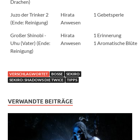
Drachen)
Juzo der Trinker 2
Hirata
1 Gebetsperle
(Ende: Reinigung)
Anwesen
Großer Shinobi -
Hirata
1 Erinnerung
Uhu (Vater) (Ende:
Anwesen
1 Aromatische Blüte
Reinigung)
VERSCHLAGWORTET
BOSSE
SEKIRO
SEKIRO: SHADOWS DIE TWICE
TIPPS
VERWANDTE BEITRÄGE