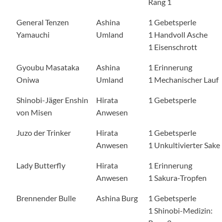
Rang 1
General Tenzen
Ashina
1 Gebetsperle
Yamauchi
Umland
1 Handvoll Asche
1 Eisenschrott
Gyoubu Masataka
Ashina
1 Erinnerung
Oniwa
Umland
1 Mechanischer Lauf
Shinobi-Jäger Enshin
Hirata
1 Gebetsperle
von Misen
Anwesen
Juzo der Trinker
Hirata
1 Gebetsperle
Anwesen
1 Unkultivierter Sake
Lady Butterfly
Hirata
1 Erinnerung
Anwesen
1 Sakura-Tropfen
Brennender Bulle
Ashina Burg
1 Gebetsperle
1 Shinobi-Medizin: